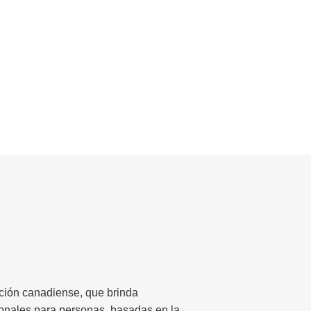
ación canadiense, que brinda
sionales para personas, basadas en la