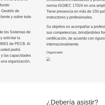
ofundo
norma
ISO/IEC 17024
en una ampli
 Gestión de
Tiene presencia en más de 150 país
cliente y sobre todo
instructores y profesionales.
Su objetivo es acompañar a profesio
de los
Sistemas de
sus competencias, brindándoles fo
 solicitar la
certificación, de acuerdo con rigu
SO 9001 de PECB
. Al
internacionalmente.
, usted podrá
Organizador
 y las capacidades
una organización.
¿Debería asistir?