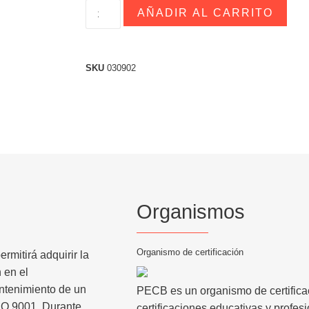
AÑADIR AL CARRITO
SKU
030902
Organismos
Organismo de certificación
ermitirá adquirir la
 en el
antenimiento de un
PECB
es un organismo de certific
SO 9001
. Durante
certificaciones educativas y profe